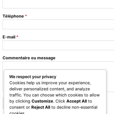
Téléphone
*
E-mail
*
n
Commentaire ou message
a
i
s
s
We respect your privacy
a
Cookies help us improve your experience,
n
deliver personalized content, and analyze
c
traffic. You can choose which cookies to allow
e
o
by clicking
Customize
. Click
Accept All
to
Envoyer
u
consent or
Reject All
to decline non-essential
cookies.