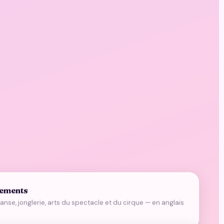
sements
nse, jonglerie, arts du spectacle et du cirque — en anglais