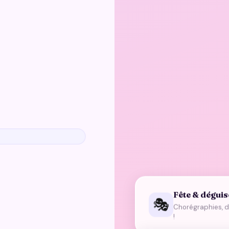
Fête & dégui
🎭
Chorégraphies, da
!