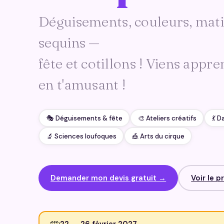
Déguisements, couleurs, mati
sequins —
fête et cotillons ! Viens appre
en t'amusant !
🎭 Déguisements & fête
🎨 Ateliers créatifs
💃 
🔬 Sciences loufoques
🎪 Arts du cirque
Demander mon devis gratuit →
Voir le 
22 → 26 février 2027