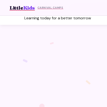
Little Kids
Little
Kids
Accueil
Cours et horaires
Inscriptions 2026/2
CARNIVAL CAMPS
Learning today for a better tomorrow