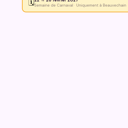
🗓️
Semaine de Carnaval · Uniquement à Beauvechain