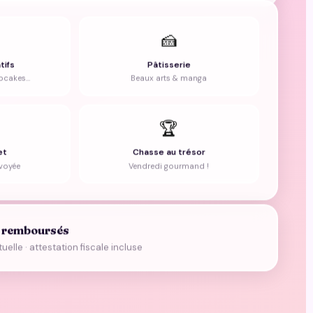
🍰
tifs
Pâtisserie
cupcakes…
Beaux arts & manga
🏆
et
Chasse au trésor
voyée
Vendredi gourmand !
€ remboursés
elle · attestation fiscale incluse