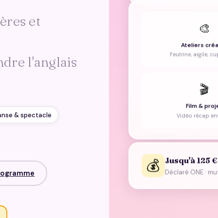
ères et
🎨
Ateliers créa
Feutrine, argile, 
ndre l'anglais
🎬
Film & proj
Danse & spectacle
Vidéo récap en
Jusqu'à 125 
💰
programme
Déclaré ONE · mutu